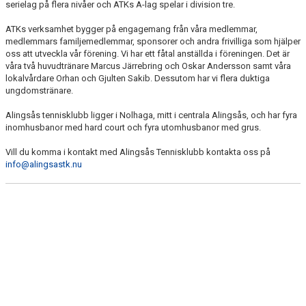
serielag på flera nivåer och ATKs A-lag spelar i division tre.
STYRELSEN
ATKs verksamhet bygger på engagemang från våra medlemmar,
KOMMITTÉER & ANSVARSOMRÅDEN
medlemmars familjemedlemmar, sponsorer och andra frivilliga som hjälper
oss att utveckla vår förening. Vi har ett fåtal anställda i föreningen. Det är
våra två huvudtränare Marcus Järrebring och Oskar Andersson samt våra
HISTORIA
lokalvårdare Orhan och Gjulten Sakib. Dessutom har vi flera duktiga
ungdomstränare.
TÄVLINGAR
Alingsås tennisklubb ligger i Nolhaga, mitt i centrala Alingsås, och har fyra
inomhusbanor med hard court och fyra utomhusbanor med grus.
BILDGALLERI
Vill du komma i kontakt med Alingsås Tennisklubb kontakta oss på
SPONSRING
info@alingsastk.nu
TRYGG TENNIS
KONTAKT
KLUBBSHOP