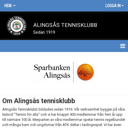
HEM
LOGGA IN
ALINGSÅS TENNISKLUBB
Sedan 1919
HEM
BOKA BANA
NYHETER
SPELA TENNIS
Om Alingsås tennisklubb
OM KLUBBEN
Alingsås Tennisklubb bildades redan 1919. Vår verksamhet bygger på våra
ledord "Tennis för alla" och vi har knappt 400 medlemmar från fem år upp
till närmare 100 år. Merparten av våra medlemmar spelar tennis regelbundet
TRÄNARE
och många barn och ungdomar från ATK deltar i tävlingsspel. Vi har även