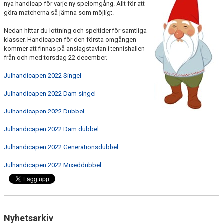
nya handicap för varje ny spelomgång. Allt för att
BILDGALLERI
göra matcherna så jämna som möjligt.
Nedan hittar du lottning och speltider för samtliga
SPONSRING
klasser. Handicapen för den första omgången
kommer att finnas på anslagstavlan i tennishallen
TRYGG TENNIS
från och med torsdag 22 december.
KONTAKT
Julhandicapen 2022 Singel
Julhandicapen 2022 Dam singel
KLUBBSHOP
Julhandicapen 2022 Dubbel
Julhandicapen 2022 Dam dubbel
Julhandicapen 2022 Generationsdubbel
Julhandicapen 2022 Mixeddubbel
Nyhetsarkiv