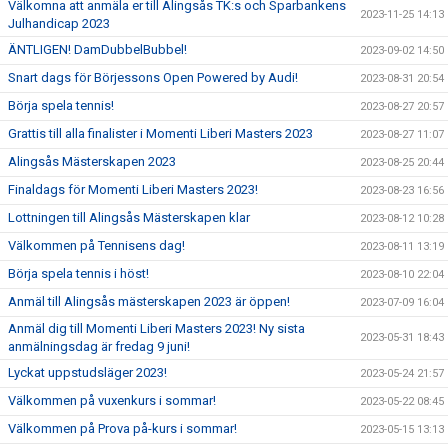
Välkomna att anmäla er till Alingsås TK:s och Sparbankens
2023-11-25 14:13
Julhandicap 2023
ÄNTLIGEN! DamDubbelBubbel!
2023-09-02 14:50
Snart dags för Börjessons Open Powered by Audi!
2023-08-31 20:54
Börja spela tennis!
2023-08-27 20:57
Grattis till alla finalister i Momenti Liberi Masters 2023
2023-08-27 11:07
Alingsås Mästerskapen 2023
2023-08-25 20:44
Finaldags för Momenti Liberi Masters 2023!
2023-08-23 16:56
Lottningen till Alingsås Mästerskapen klar
2023-08-12 10:28
Välkommen på Tennisens dag!
2023-08-11 13:19
Börja spela tennis i höst!
2023-08-10 22:04
Anmäl till Alingsås mästerskapen 2023 är öppen!
2023-07-09 16:04
Anmäl dig till Momenti Liberi Masters 2023! Ny sista
2023-05-31 18:43
anmälningsdag är fredag 9 juni!
Lyckat uppstudsläger 2023!
2023-05-24 21:57
Välkommen på vuxenkurs i sommar!
2023-05-22 08:45
Välkommen på Prova på-kurs i sommar!
2023-05-15 13:13