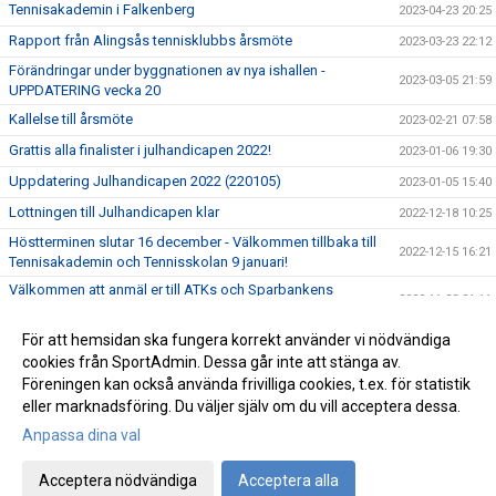
Tennisakademin i Falkenberg
2023-04-23 20:25
Rapport från Alingsås tennisklubbs årsmöte
2023-03-23 22:12
Förändringar under byggnationen av nya ishallen -
2023-03-05 21:59
UPPDATERING vecka 20
Kallelse till årsmöte
2023-02-21 07:58
Grattis alla finalister i julhandicapen 2022!
2023-01-06 19:30
Uppdatering Julhandicapen 2022 (220105)
2023-01-05 15:40
Lottningen till Julhandicapen klar
2022-12-18 10:25
Höstterminen slutar 16 december - Välkommen tillbaka till
2022-12-15 16:21
Tennisakademin och Tennisskolan 9 januari!
Välkommen att anmäl er till ATKs och Sparbankens
2022-11-23 21:11
Julhandicap 2022
Anmäl er till lagserien 22/23
För att hemsidan ska fungera korrekt använder vi nödvändiga
2022-11-22 21:07
cookies från SportAdmin. Dessa går inte att stänga av.
Välkommen till ATKs nya hemsida!
2022-11-22 15:06
Föreningen kan också använda frivilliga cookies, t.ex. för statistik
eller marknadsföring. Du väljer själv om du vill acceptera dessa.
Anpassa dina val
Cookie-inställningar
Gå till Webbversion
Acceptera nödvändiga
Acceptera alla