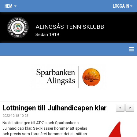
HEM
LOGGA IN
ALINGSÅS TENNISKLUBB
Sedan 1919
HEM
BOKA BANA
NYHETER
SPELA TENNIS
Lottningen till Julhandicapen klar
<
>
OM KLUBBEN
2022-12-18 10:25
Nu är lottningen till ATK´s och Sparbankens
Julhandicap klar. Sex klasser kommer att spelas
TÄVLINGAR
och precis som förra året kommer det att sättas