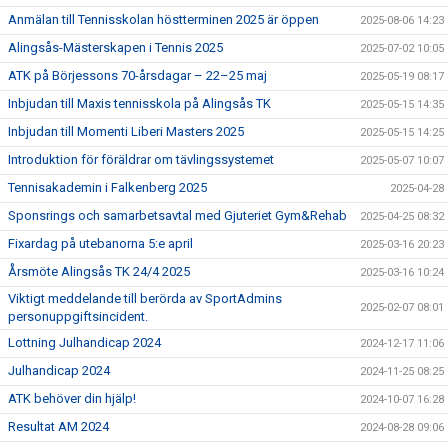
Anmälan till Tennisskolan höstterminen 2025 är öppen
2025-08-06 14:23
Alingsås-Mästerskapen i Tennis 2025
2025-07-02 10:05
ATK på Börjessons 70-årsdagar – 22–25 maj
2025-05-19 08:17
Inbjudan till Maxis tennisskola på Alingsås TK
2025-05-15 14:35
Inbjudan till Momenti Liberi Masters 2025
2025-05-15 14:25
Introduktion för föräldrar om tävlingssystemet
2025-05-07 10:07
Tennisakademin i Falkenberg 2025
2025-04-28
Sponsrings och samarbetsavtal med Gjuteriet Gym&Rehab
2025-04-25 08:32
Fixardag på utebanorna 5:e april
2025-03-16 20:23
Årsmöte Alingsås TK 24/4 2025
2025-03-16 10:24
Viktigt meddelande till berörda av SportAdmins
2025-02-07 08:01
personuppgiftsincident.
Lottning Julhandicap 2024
2024-12-17 11:06
Julhandicap 2024
2024-11-25 08:25
ATK behöver din hjälp!
2024-10-07 16:28
Resultat AM 2024
2024-08-28 09:06