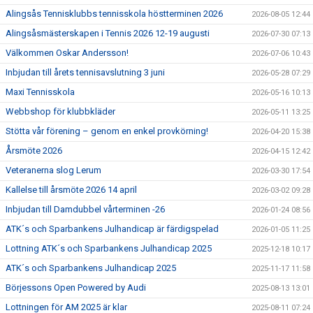
Alingsås Tennisklubbs tennisskola höstterminen 2026
2026-08-05 12:44
Alingsåsmästerskapen i Tennis 2026 12-19 augusti
2026-07-30 07:13
Välkommen Oskar Andersson!
2026-07-06 10:43
Inbjudan till årets tennisavslutning 3 juni
2026-05-28 07:29
Maxi Tennisskola
2026-05-16 10:13
Webbshop för klubbkläder
2026-05-11 13:25
Stötta vår förening – genom en enkel provkörning!
2026-04-20 15:38
Årsmöte 2026
2026-04-15 12:42
Veteranerna slog Lerum
2026-03-30 17:54
Kallelse till årsmöte 2026 14 april
2026-03-02 09:28
Inbjudan till Damdubbel vårterminen -26
2026-01-24 08:56
ATK´s och Sparbankens Julhandicap är färdigspelad
2026-01-05 11:25
Lottning ATK´s och Sparbankens Julhandicap 2025
2025-12-18 10:17
ATK´s och Sparbankens Julhandicap 2025
2025-11-17 11:58
Börjessons Open Powered by Audi
2025-08-13 13:01
Lottningen för AM 2025 är klar
2025-08-11 07:24