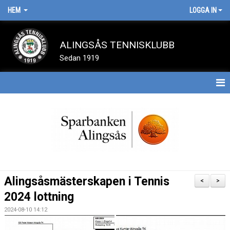
HEM
LOGGA IN
ALINGSÅS TENNISKLUBB
Sedan 1919
HEM
BOKA BANA
NYHETER
SPELA TENNIS
Alingsåsmästerskapen i Tennis
<
>
OM KLUBBEN
2024 lottning
2024-08-10 14:12
TÄVLINGAR