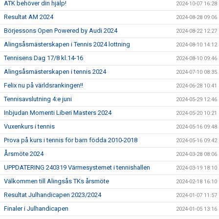
ATK behöver din hjälp!
2024-10-07 16:28
Resultat AM 2024
2024-08-28 09:06
Börjessons Open Powered by Audi 2024
2024-08-22 12:27
Alingsåsmästerskapen i Tennis 2024 lottning
2024-08-10 14:12
Tennisens Dag 17/8 kl.14-16
2024-08-10 09:46
Alingsåsmästerskapen i tennis 2024
2024-07-10 08:35
Felix nu på världsrankingen!!
2024-06-28 10:41
Tennisavslutning 4:e juni
2024-05-29 12:46
Inbjudan Momenti Liberi Masters 2024
2024-05-20 10:21
Vuxenkurs i tennis
2024-05-16 09:48
Prova på kurs i tennis för barn födda 2010-2018
2024-05-16 09:42
Årsmöte 2024
2024-03-28 08:06
UPPDATERING 240319 Värmesystemet i tennishallen
2024-03-19 18:10
Välkommen till Alingsås TKs årsmöte
2024-02-18 16:10
Resultat Julhandicapen 2023/2024
2024-01-07 11:57
Finaler i Julhandicapen
2024-01-05 13:16