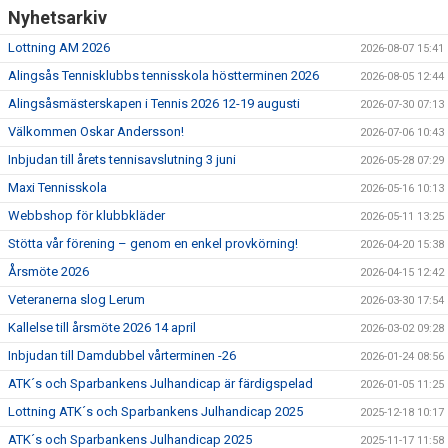
Nyhetsarkiv
Lottning AM 2026
2026-08-07 15:41
Alingsås Tennisklubbs tennisskola höstterminen 2026
2026-08-05 12:44
Alingsåsmästerskapen i Tennis 2026 12-19 augusti
2026-07-30 07:13
Välkommen Oskar Andersson!
2026-07-06 10:43
Inbjudan till årets tennisavslutning 3 juni
2026-05-28 07:29
Maxi Tennisskola
2026-05-16 10:13
Webbshop för klubbkläder
2026-05-11 13:25
Stötta vår förening – genom en enkel provkörning!
2026-04-20 15:38
Årsmöte 2026
2026-04-15 12:42
Veteranerna slog Lerum
2026-03-30 17:54
Kallelse till årsmöte 2026 14 april
2026-03-02 09:28
Inbjudan till Damdubbel vårterminen -26
2026-01-24 08:56
ATK´s och Sparbankens Julhandicap är färdigspelad
2026-01-05 11:25
Lottning ATK´s och Sparbankens Julhandicap 2025
2025-12-18 10:17
ATK´s och Sparbankens Julhandicap 2025
2025-11-17 11:58