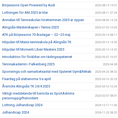
Börjessons Open Powered by Audi
2025-08-13 13:01
Lottningen för AM 2025 är klar
2025-08-11 07:24
Anmälan till Tennisskolan höstterminen 2025 är öppen
2025-08-06 14:23
Alingsås-Mästerskapen i Tennis 2025
2025-07-02 10:05
ATK på Börjessons 70-årsdagar – 22–25 maj
2025-05-19 08:17
Inbjudan till Maxis tennisskola på Alingsås TK
2025-05-15 14:35
Inbjudan till Momenti Liberi Masters 2025
2025-05-15 14:25
Introduktion för föräldrar om tävlingssystemet
2025-05-07 10:07
Tennisakademin i Falkenberg 2025
2025-04-28
Sponsrings och samarbetsavtal med Gjuteriet Gym&Rehab
2025-04-25 08:32
Fixardag på utebanorna 5:e april
2025-03-16 20:23
Årsmöte Alingsås TK 24/4 2025
2025-03-16 10:24
Viktigt meddelande till berörda av SportAdmins
2025-02-07 08:01
personuppgiftsincident.
Lottning Julhandicap 2024
2024-12-17 11:06
Julhandicap 2024
2024-11-25 08:25