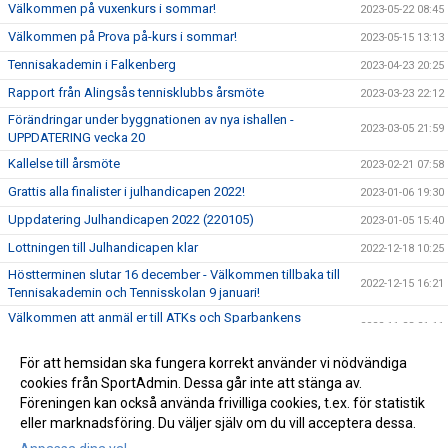
Välkommen på vuxenkurs i sommar!
2023-05-22 08:45
Välkommen på Prova på-kurs i sommar!
2023-05-15 13:13
Tennisakademin i Falkenberg
2023-04-23 20:25
Rapport från Alingsås tennisklubbs årsmöte
2023-03-23 22:12
Förändringar under byggnationen av nya ishallen -
2023-03-05 21:59
UPPDATERING vecka 20
Kallelse till årsmöte
2023-02-21 07:58
Grattis alla finalister i julhandicapen 2022!
2023-01-06 19:30
Uppdatering Julhandicapen 2022 (220105)
2023-01-05 15:40
Lottningen till Julhandicapen klar
2022-12-18 10:25
Höstterminen slutar 16 december - Välkommen tillbaka till
2022-12-15 16:21
Tennisakademin och Tennisskolan 9 januari!
Välkommen att anmäl er till ATKs och Sparbankens
2022-11-23 21:11
Julhandicap 2022
Anmäl er till lagserien 22/23
För att hemsidan ska fungera korrekt använder vi nödvändiga
2022-11-22 21:07
cookies från SportAdmin. Dessa går inte att stänga av.
Välkommen till ATKs nya hemsida!
2022-11-22 15:06
Föreningen kan också använda frivilliga cookies, t.ex. för statistik
eller marknadsföring. Du väljer själv om du vill acceptera dessa.