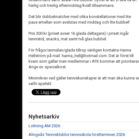
härlig och trevlig eftermiddag/kväll tillsammans.
Det blir dubbelmatcher med olika konstellationer med lite
paus emellan som avslutas med middag och lite bubbel!
Pris 300 kr (priset avser 16 glada deltagare) i priset ingår
tennistid, snacks, mat samt två glas bubbel.
För frågor/anmälan/glada tillrop vänligen kontakta Hanna
Hellström på mail: hanna_hell@hotmail.com. Det är först till
kvarn som gäller men medlemmar i ATK kommer att prioriteras
Ange ev. specialkost.
Minimikrav vad gäller tenniskunskaper är att man ska kunna ser
valfri spelstil.
Nyhetsarkiv
Lottning AM 2026
Alingsås Tennisklubbs tennisskola höstterminen 2026