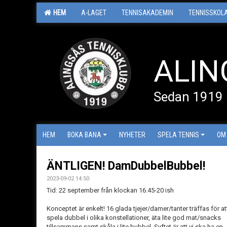
HEM
A-LAGET
TENNISAKADEMIN
TENNISSKOL
ALIN
Sedan 1919
HEM
BOKA BANA
NYHETER
SPELA TENNIS
OM
ÄNTLIGEN! DamDubbelBubbel!
2023-09-02 14:50
Tid: 22 september från klockan 16.45-20 ish
Konceptet är enkelt! 16 glada tjejer/damer/tanter träffas för at
spela dubbel i olika konstellationer, äta lite god mat/snacks
tillsammans samt skåla i lite bubbel. Syftet är att vi ska ha en