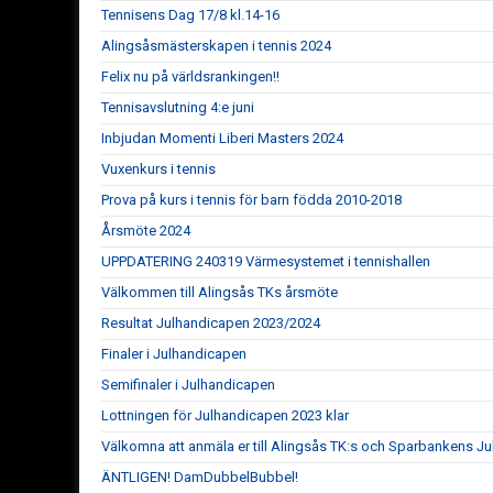
Tennisens Dag 17/8 kl.14-16
Alingsåsmästerskapen i tennis 2024
Felix nu på världsrankingen!!
Tennisavslutning 4:e juni
Inbjudan Momenti Liberi Masters 2024
Vuxenkurs i tennis
Prova på kurs i tennis för barn födda 2010-2018
Årsmöte 2024
UPPDATERING 240319 Värmesystemet i tennishallen
Välkommen till Alingsås TKs årsmöte
Resultat Julhandicapen 2023/2024
Finaler i Julhandicapen
Semifinaler i Julhandicapen
Lottningen för Julhandicapen 2023 klar
Välkomna att anmäla er till Alingsås TK:s och Sparbankens J
ÄNTLIGEN! DamDubbelBubbel!