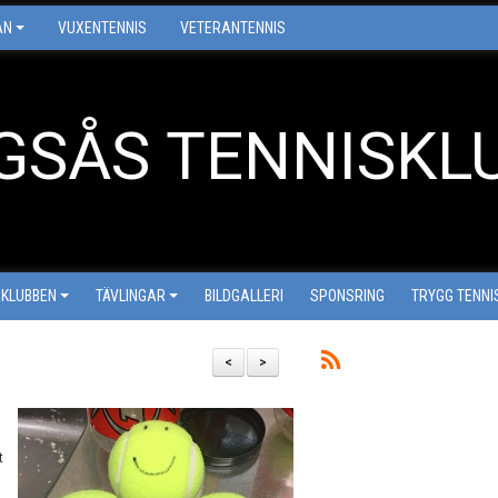
AN
VUXENTENNIS
VETERANTENNIS
GSÅS TENNISKL
 KLUBBEN
TÄVLINGAR
BILDGALLERI
SPONSRING
TRYGG TENNI
<
>
t