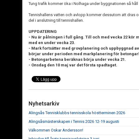
Tung trafik kommer öka i Nolhaga under byggnationen så håll ext
Tennishallens vatten och avlopp kommer dessutom att dras om
del i anslutning till tennishallen.
UPPDATERING
- Nu är pålningen i full gång. Till och med vecka 22 kö
med en under vecka 23.
- Mark fortsätter med grovplanering och uppbyggnad av
börjar under perioden med markplanering för betongar
- Betongarbetena beräknas börja under vecka 21.
- Onsdag den 10 maj var det första spadtaget.
Nyhetsarkiv
Alingsås Tennisklubbs tennisskola höstterminen 2026
Alingsåsmästerskapen i Tennis 2026 12-19 augusti
Välkommen Oskar Andersson!
Inbjudan till årets tennisavslutning 3 juni