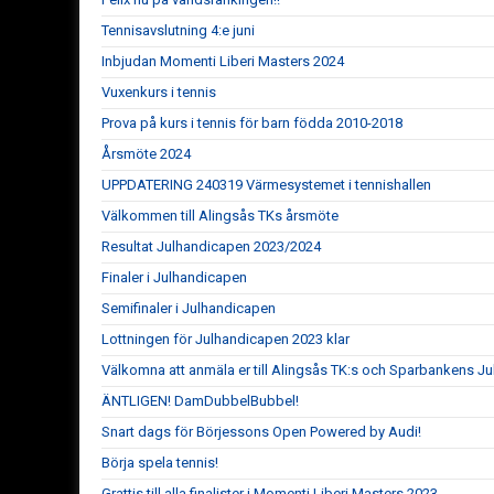
Tennisavslutning 4:e juni
Inbjudan Momenti Liberi Masters 2024
Vuxenkurs i tennis
Prova på kurs i tennis för barn födda 2010-2018
Årsmöte 2024
UPPDATERING 240319 Värmesystemet i tennishallen
Välkommen till Alingsås TKs årsmöte
Resultat Julhandicapen 2023/2024
Finaler i Julhandicapen
Semifinaler i Julhandicapen
Lottningen för Julhandicapen 2023 klar
Välkomna att anmäla er till Alingsås TK:s och Sparbankens J
ÄNTLIGEN! DamDubbelBubbel!
Snart dags för Börjessons Open Powered by Audi!
Börja spela tennis!
Grattis till alla finalister i Momenti Liberi Masters 2023