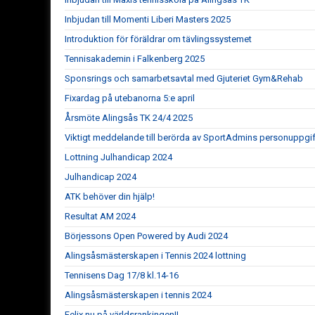
Inbjudan till Momenti Liberi Masters 2025
Introduktion för föräldrar om tävlingssystemet
Tennisakademin i Falkenberg 2025
Sponsrings och samarbetsavtal med Gjuteriet Gym&Rehab
Fixardag på utebanorna 5:e april
Årsmöte Alingsås TK 24/4 2025
Viktigt meddelande till berörda av SportAdmins personuppgif
Lottning Julhandicap 2024
Julhandicap 2024
ATK behöver din hjälp!
Resultat AM 2024
Börjessons Open Powered by Audi 2024
Alingsåsmästerskapen i Tennis 2024 lottning
Tennisens Dag 17/8 kl.14-16
Alingsåsmästerskapen i tennis 2024
Felix nu på världsrankingen!!