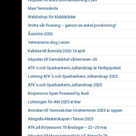
Maxi Tennisskola
Webbshop för klubbkläder
Stötta vår förening – genom en enkel provkörning!
Årsmöte 2026
Veteranerna slog Lerum
Kallelse till årsmöte 2026 14 april
Inbjudan till Damdubbel vårterminen -26
ATK´s och Sparbankens Julhandicap är färdigspelad
Lottning ATK´s och Sparbankens Julhandicap 2025
ATK´s och Sparbankens Julhandicap 2025
Börjessons Open Powered by Audi
Lottningen för AM 2025 är klar
Anmälan till Tennisskolan höstterminen 2025 är öppen
Alingsås-Mästerskapen i Tennis 2025
ATK på Börjessons 70-årsdagar – 22–25 maj
Inbjudan till Maxis tennisskola på Alingsås TK