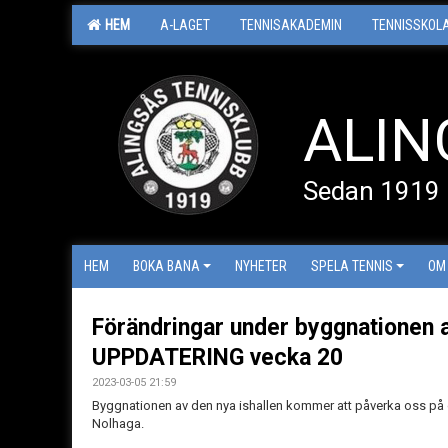
HEM
A-LAGET
TENNISAKADEMIN
TENNISSKOL
ALIN
Sedan 1919
HEM
BOKA BANA
NYHETER
SPELA TENNIS
OM
Förändringar under byggnationen av
UPPDATERING vecka 20
2023-03-05 21:59
Byggnationen av den nya ishallen kommer att påverka oss på ol
Nolhaga.