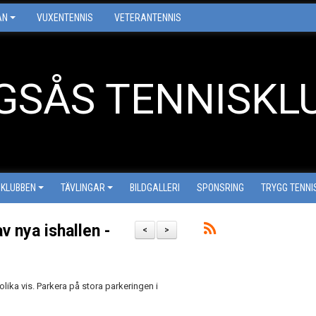
AN
VUXENTENNIS
VETERANTENNIS
GSÅS TENNISKL
 KLUBBEN
TÄVLINGAR
BILDGALLERI
SPONSRING
TRYGG TENNI
 nya ishallen -
<
>
ika vis. Parkera på stora parkeringen i