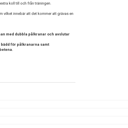
ra koll till och från träningen.
 vilket innebär att det kommer att grävas en
r man med dubbla pålkranar och avslutar
 bädd för pålkranarna samt
betena.