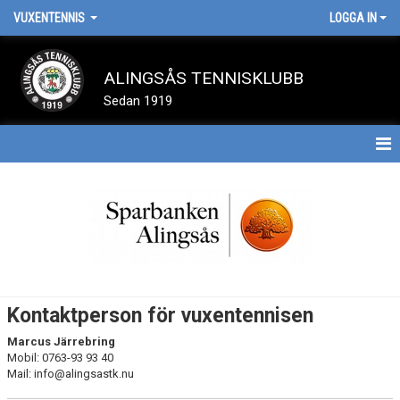
VUXENTENNIS
LOGGA IN
ALINGSÅS TENNISKLUBB
Sedan 1919
HEM
NYHETER
DOKUMENT
BILDGALLERI
Kontaktperson för vuxentennisen
KONTAKT
Marcus Järrebring
Mobil: 0763-93 93 40
Mail: info@alingsastk.nu