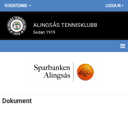
VUXENTENNIS
LOGGA IN
ALINGSÅS TENNISKLUBB
Sedan 1919
HEM
NYHETER
DOKUMENT
BILDGALLERI
Dokument
KONTAKT