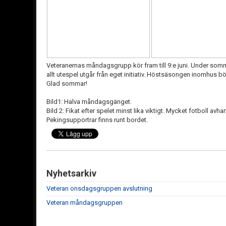
Veteranernas måndagsgrupp kör fram till 9:e juni. Under som
allt utespel utgår från eget initiativ. Höstsäsongen inomhus b
Glad sommar!
Bild1: Halva måndagsgänget.
Bild 2: Fikat efter spelet minst lika viktigt. Mycket fotboll avh
Pekingsupportrar finns runt bordet.
Nyhetsarkiv
Veteran onsdagsgruppen avslutning
Veteran måndagsgruppen