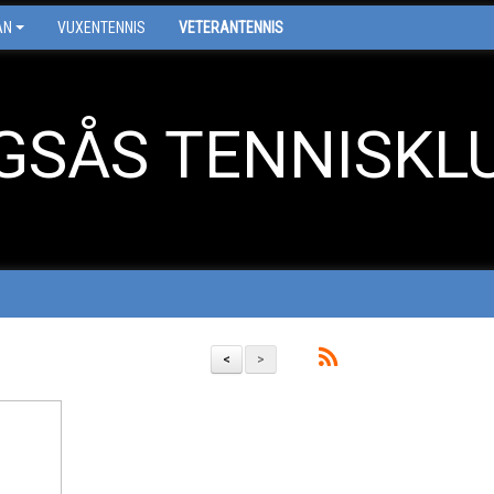
AN
VUXENTENNIS
VETERANTENNIS
GSÅS TENNISKL
<
>