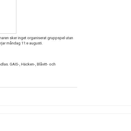
maren sker inget organiserat gruppspel utan
örjar måndag 11:e augusti.
andlas. GAIS-, Häcken-, Blåvitt- och