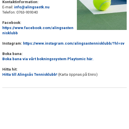
Kontaktinformation:
BILDGALLERI
E-mail:
info@alingsastk.nu
Telefon: 0763-939340
SPONSRING
Facebook:
https://www.facebook.com/alingsasten
TRYGG TENNIS
nisklubb
KONTAKT
Instagram:
https://www.instagram.com/alingsastennisklubb/?hl=sv
Boka bana:
KLUBBSHOP
Boka bana via vårt bokningssystem Playtomic här.
Hitta hit:
Hitta till Alingsås Tennisklubb!
(Karta öppnas på Eniro)