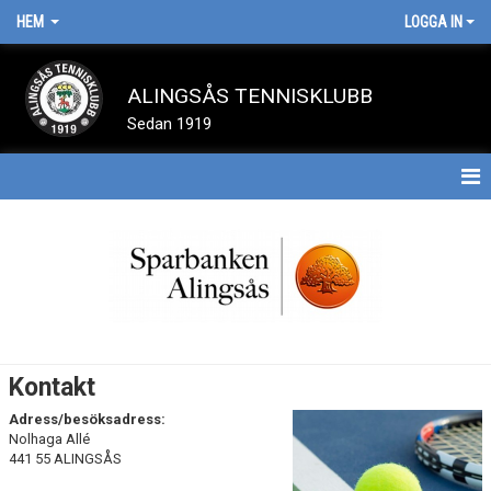
HEM
LOGGA IN
ALINGSÅS TENNISKLUBB
Sedan 1919
HEM
BOKA BANA
NYHETER
SPELA TENNIS
Kontakt
OM KLUBBEN
Adress/besöksadress:
Nolhaga Allé
441 55 ALINGSÅS
TÄVLINGAR