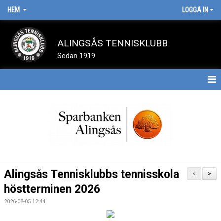
HEM
LOGGA IN
ALINGSÅS TENNISKLUBB
Sedan 1919
HEM
BOKA BANA
NYHETER
SPELA TENNIS
Alingsås Tennisklubbs tennisskola
<
>
OM KLUBBEN
höstterminen 2026
2026-08-05 12:44
TÄVLINGAR