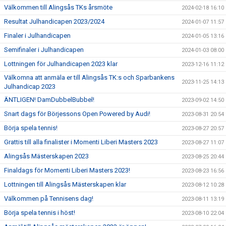
Välkommen till Alingsås TKs årsmöte
2024-02-18 16:10
Resultat Julhandicapen 2023/2024
2024-01-07 11:57
Finaler i Julhandicapen
2024-01-05 13:16
Semifinaler i Julhandicapen
2024-01-03 08:00
Lottningen för Julhandicapen 2023 klar
2023-12-16 11:12
Välkomna att anmäla er till Alingsås TK:s och Sparbankens
2023-11-25 14:13
Julhandicap 2023
ÄNTLIGEN! DamDubbelBubbel!
2023-09-02 14:50
Snart dags för Börjessons Open Powered by Audi!
2023-08-31 20:54
Börja spela tennis!
2023-08-27 20:57
Grattis till alla finalister i Momenti Liberi Masters 2023
2023-08-27 11:07
Alingsås Mästerskapen 2023
2023-08-25 20:44
Finaldags för Momenti Liberi Masters 2023!
2023-08-23 16:56
Lottningen till Alingsås Mästerskapen klar
2023-08-12 10:28
Välkommen på Tennisens dag!
2023-08-11 13:19
Börja spela tennis i höst!
2023-08-10 22:04