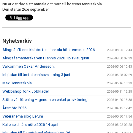
Nu är det dags att anmäla ditt barn till höstens tennisskola.
BILDGALLERI
Den startar 26:e september
SPONSRING
TRYGG TENNIS
Nyhetsarkiv
KONTAKT
Alingsås Tennisklubbs tennisskola höstterminen 2026
2026-08-05 12:44
KLUBBSHOP
Alingsåsmästerskapen i Tennis 2026 12-19 augusti
2026-07-30 07:13
Välkommen Oskar Andersson!
2026-07-06 10:43
Inbjudan till årets tennisavslutning 3 juni
2026-05-28 07:29
Maxi Tennisskola
2026-05-16 10:13
Webbshop för klubbkläder
2026-05-11 13:25
Stötta vår förening – genom en enkel provkörning!
2026-04-20 15:38
Årsmöte 2026
2026-04-15 12:42
Veteranerna slog Lerum
2026-03-30 17:54
Kallelse till årsmöte 2026 14 april
2026-03-02 09:28
Inbjudan till Damdubbel vårterminen -26