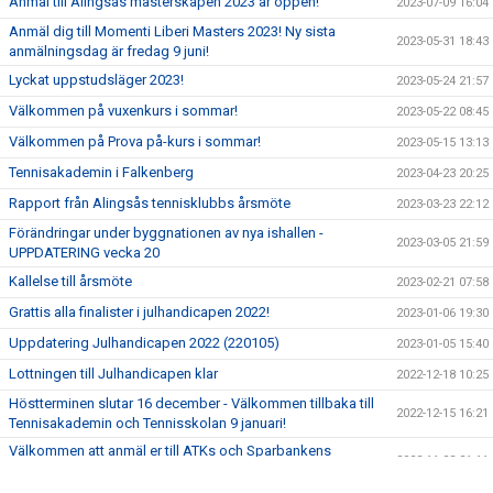
Anmäl till Alingsås mästerskapen 2023 är öppen!
2023-07-09 16:04
Anmäl dig till Momenti Liberi Masters 2023! Ny sista
2023-05-31 18:43
anmälningsdag är fredag 9 juni!
Lyckat uppstudsläger 2023!
2023-05-24 21:57
Välkommen på vuxenkurs i sommar!
2023-05-22 08:45
Välkommen på Prova på-kurs i sommar!
2023-05-15 13:13
Tennisakademin i Falkenberg
2023-04-23 20:25
Rapport från Alingsås tennisklubbs årsmöte
2023-03-23 22:12
Förändringar under byggnationen av nya ishallen -
2023-03-05 21:59
UPPDATERING vecka 20
Kallelse till årsmöte
2023-02-21 07:58
Grattis alla finalister i julhandicapen 2022!
2023-01-06 19:30
Uppdatering Julhandicapen 2022 (220105)
2023-01-05 15:40
Lottningen till Julhandicapen klar
2022-12-18 10:25
Höstterminen slutar 16 december - Välkommen tillbaka till
2022-12-15 16:21
Tennisakademin och Tennisskolan 9 januari!
Välkommen att anmäl er till ATKs och Sparbankens
2022-11-23 21:11
Julhandicap 2022